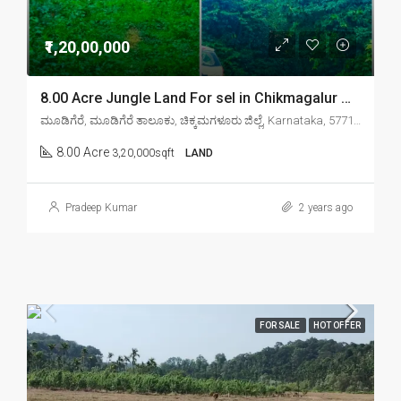
₹1,20,00,000
8.00 Acre Jungle Land For sel in Chikmagalur mudigere
ಮೂಡಿಗೆರೆ, ಮೂಡಿಗೆರೆ ತಾಲೂಕು, ಚಿಕ್ಕಮಗಳೂರು ಜಿಲ್ಲೆ, Karnataka, 577132, India
8.00 Acre
3,20,000sqft
LAND
Pradeep Kumar
2 years ago
FOR SALE
HOT OFFER