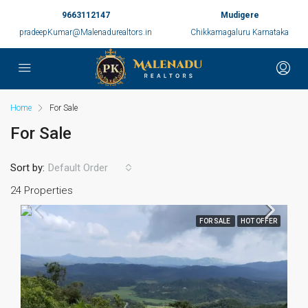
9663112147
Mudigere
pradeepKumar@Malenadurealtors.in
Chikkamagaluru Karnataka
Home
For Sale
For Sale
Sort by:
Default Order
24 Properties
FOR SALE
HOT OFFER