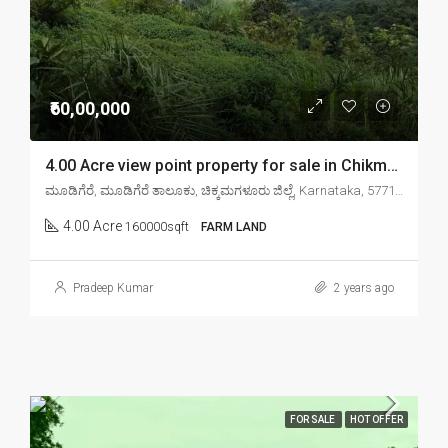
₹60,00,000
4.00 Acre view point property for sale in Chikmagalur mudigere
ಮೂಡಿಗೆರೆ, ಮೂಡಿಗೆರೆ ತಾಲೂಕು, ಚಿಕ್ಕಮಗಳೂರು ಜಿಲ್ಲೆ, Karnataka, 577132, India
4.00 Acre
160000sqft
FARM LAND
Pradeep Kumar
2 years ago
FOR SALE
HOT OFFER