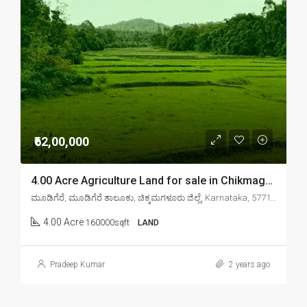
₹62,00,000
4.00 Acre Agriculture Land for sale in Chikmagalur mudigere
ಮೂಡಿಗೆರೆ, ಮೂಡಿಗೆರೆ ತಾಲೂಕು, ಚಿಕ್ಕಮಗಳೂರು ಜಿಲ್ಲೆ, Karnataka, 577132, India
4.00 Acre
160000sqft
LAND
Pradeep Kumar
2 years ago