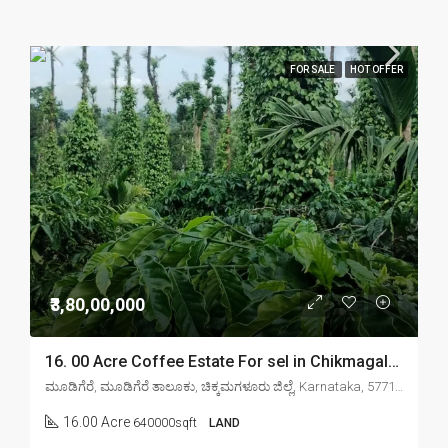
FOR SALE
HOT OFFER
₹3,80,00,000
16. 00 Acre Coffee Estate For sel in Chikmagalur mudigere
ಮೂಡಿಗೆರೆ, ಮೂಡಿಗೆರೆ ತಾಲೂಕು, ಚಿಕ್ಕಮಗಳೂರು ಜಿಲ್ಲೆ, Karnataka, 577132, India
16.00 Acre
640000sqft
LAND